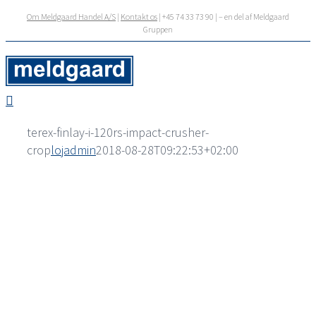
Skip
Om Meldgaard Handel A/S
|
Kontakt os
| +45 74 33 73 90 | – en del af Meldgaard
to
Gruppen
content
terex-finlay-i-120rs-impact-crusher-
crop
lojadmin
2018-08-28T09:22:53+02:00