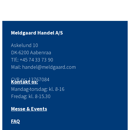
Meldgaard Handel A/S
Askelund 10
DK-6200 Aabenraa
Tlf.: +45 74 33 73 90
Mail: handel@meldgaard.com
CVR.nr.: 13767084
Kontakt os:
Mandag-torsdag: kl. 8-16
Fredag: kl. 8-15.30
Messe & Events
FAQ