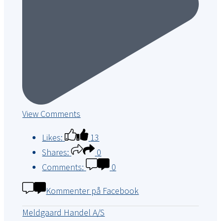
View Comments
Likes:
13
Shares:
0
Comments:
0
Kommenter på Facebook
Meldgaard Handel A/S