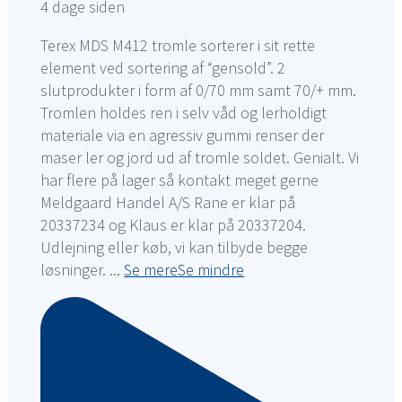
4 dage siden
Terex MDS M412 tromle sorterer i sit rette
element ved sortering af “gensold”. 2
slutprodukter i form af 0/70 mm samt 70/+ mm.
Tromlen holdes ren i selv våd og lerholdigt
materiale via en agressiv gummi renser der
maser ler og jord ud af tromle soldet. Genialt. Vi
har flere på lager så kontakt meget gerne
Meldgaard Handel A/S Rane er klar på
20337234 og Klaus er klar på 20337204.
Udlejning eller køb, vi kan tilbyde begge
løsninger.
...
Se mere
Se mindre