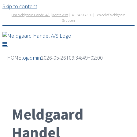
Skip to content
Om Meldgaard Handel A/S
|
Kontakt os
| +45 74 33 73 90 | – en del af Meldgaard
Gruppen
HOME
lojadmin
2026-05-26T09:34:49+02:00
Meldgaard
Handel