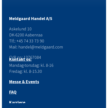
Meldgaard Handel A/S
Askelund 10
DK-6200 Aabenraa
Tlf.: +45 74 33 73 90
Mail: handel@meldgaard.com
CVR.nr.: 13767084
Kontakt os:
Mandag-torsdag: kl. 8-16
Fredag: kl. 8-15.30
Messe & Events
FAQ
Karriere