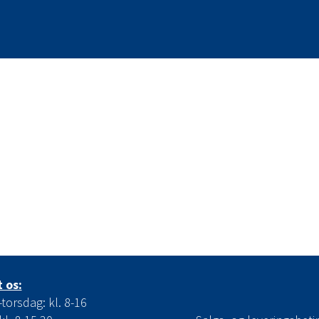
 os:
orsdag: kl. 8-16