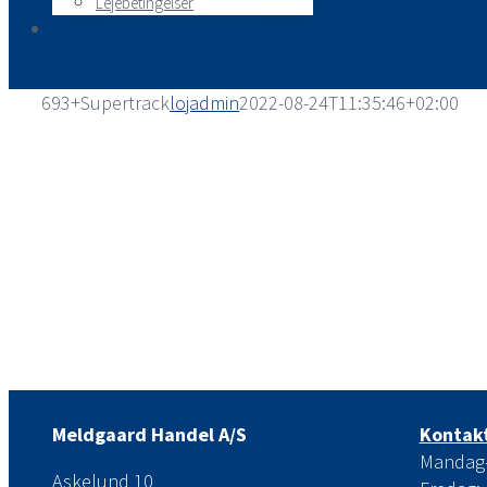
Lejebetingelser
693+Supertrack
lojadmin
2022-08-24T11:35:46+02:00
Meldgaard Handel A/S
Kontakt
Mandag-t
Askelund 10