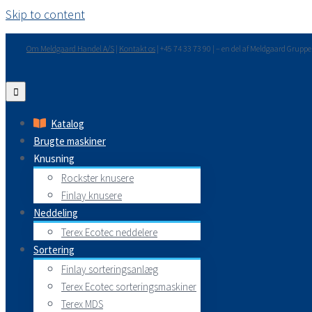
Skip to content
Om Meldgaard Handel A/S
|
Kontakt os
| +45 74 33 73 90 | – en del af Meldgaard Grupp
Katalog
Brugte maskiner
Knusning
Rockster knusere
Finlay knusere
Neddeling
Terex Ecotec neddelere
Sortering
Finlay sorteringsanlæg
Terex Ecotec sorteringsmaskiner
Terex MDS