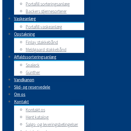
Portafill sorteringsanlæg
Backers stjernesorterer
Vaskeanlæg
Portafill vaskeanlæg
Opstakning
Finlay stakkebånd
Meldgaard stakkebånd
Affaldssorteringsanlæg
Spaleck
Günther
Vandkanon
Slid- og reservedele
Om os
Kontakt
Kontakt os
Hent katalog
Salgs- og leveringsbetingelser