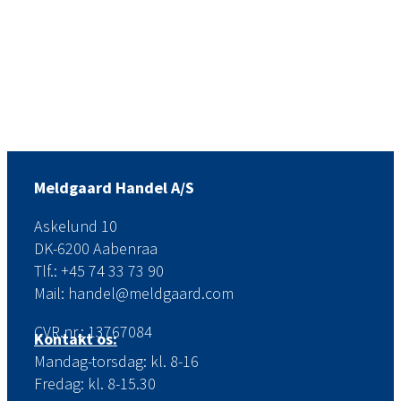
Meldgaard Handel A/S
Askelund 10
DK-6200 Aabenraa
Tlf.: +45 74 33 73 90
Mail: handel@meldgaard.com
CVR.nr.: 13767084
Kontakt os:
Mandag-torsdag: kl. 8-16
Fredag: kl. 8-15.30