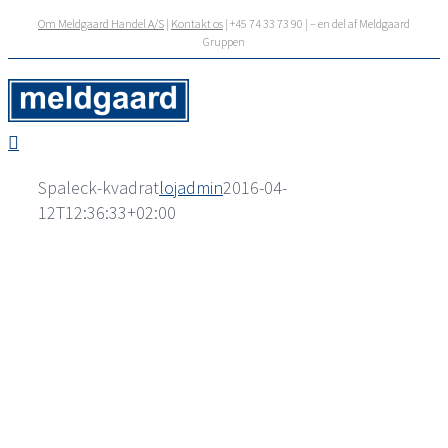
Skip
Om Meldgaard Handel A/S
|
Kontakt os
| +45 74 33 73 90 | – en del af Meldgaard
to
Gruppen
content
Spaleck-kvadrat
lojadmin
2016-04-
12T12:36:33+02:00