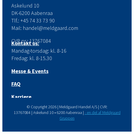
Askelund 10
DK-6200 Aabenraa
Tlf.: +45 74 33 73 90
Mail: handel@meldgaard.com
CVR.nr.: 13767084
Kontakt os:
Mandag-torsdag: kl. 8-16
Fredag: kl. 8-15.30
Messe & Events
FAQ
Karriere
© Copyright
2026 | Meldgaard Handel A/S | CVR:
13767084 | Askelund 10 • 6200 Aabenraa |
- en del af Meldgaard
Gruppen