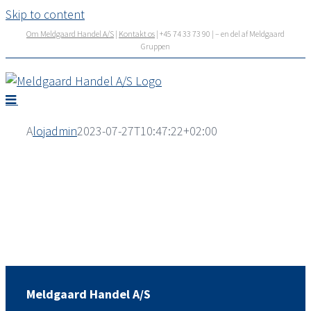
Skip to content
Om Meldgaard Handel A/S
|
Kontakt os
| +45 74 33 73 90 | – en del af Meldgaard
Gruppen
A
lojadmin
2023-07-27T10:47:22+02:00
Meldgaard Handel A/S