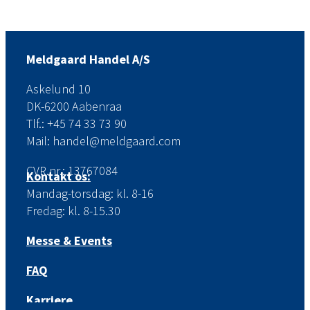
Meldgaard Handel A/S
Askelund 10
DK-6200 Aabenraa
Tlf.: +45 74 33 73 90
Mail: handel@meldgaard.com
CVR.nr.: 13767084
Kontakt os:
Mandag-torsdag: kl. 8-16
Fredag: kl. 8-15.30
Messe & Events
FAQ
Karriere