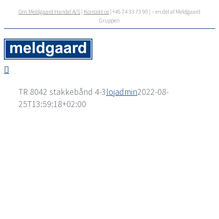
Skip
Om Meldgaard Handel A/S
|
Kontakt os
| +45 74 33 73 90 | – en del af Meldgaard
to
Gruppen
content
TR 8042 stakkebånd 4-3
lojadmin
2022-08-
25T13:59:18+02:00