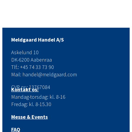
Meldgaard Handel A/S
Askelund 10
DK-6200 Aabenraa
Tlf.: +45 74 33 73 90
Mail: handel@meldgaard.com
CVR.nr.: 13767084
Kontakt os:
Mandag-torsdag: kl. 8-16
Fredag: kl. 8-15.30
Messe & Events
FAQ