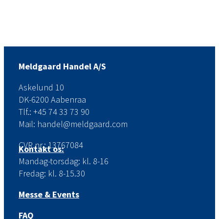
Meldgaard Handel A/S
Askelund 10
DK-6200 Aabenraa
Tlf.: +45 74 33 73 90
Mail: handel@meldgaard.com
CVR.nr.: 13767084
Kontakt os:
Mandag-torsdag: kl. 8-16
Fredag: kl. 8-15.30
Messe & Events
FAQ