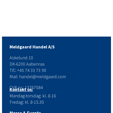
Meldgaard Handel A/S
Askelund 10
DK-6200 Aabenraa
Tlf.: +45 74 33 73 90
Mail: handel@meldgaard.com
CVR.nr.: 13767084
Kontakt os:
Mandag-torsdag: kl. 8-16
Fredag: kl. 8-15.30
Messe & Events