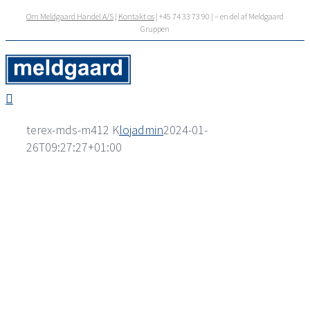
Skip
Om Meldgaard Handel A/S
|
Kontakt os
| +45 74 33 73 90 | – en del af Meldgaard
to
Gruppen
content
terex-mds-m412 K
lojadmin
2024-01-
26T09:27:27+01:00