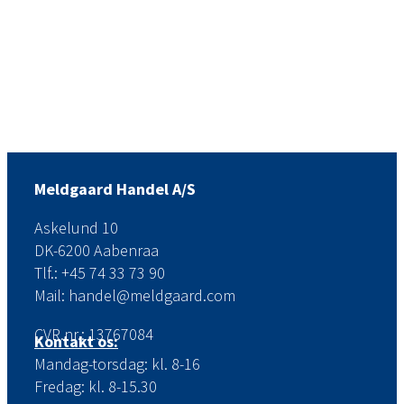
Meldgaard Handel A/S
Askelund 10
DK-6200 Aabenraa
Tlf.: +45 74 33 73 90
Mail: handel@meldgaard.com
CVR.nr.: 13767084
Kontakt os:
Mandag-torsdag: kl. 8-16
Fredag: kl. 8-15.30