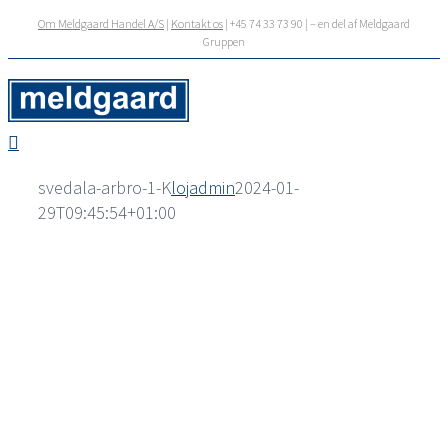
Skip
Om Meldgaard Handel A/S
|
Kontakt os
| +45 74 33 73 90 | – en del af Meldgaard
to
Gruppen
content
svedala-arbro-1-K
lojadmin
2024-01-
29T09:45:54+01:00