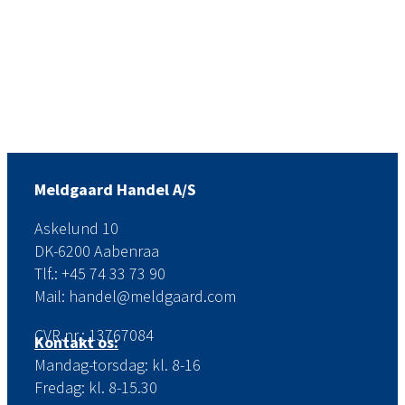
Meldgaard Handel A/S
Askelund 10
DK-6200 Aabenraa
Tlf.: +45 74 33 73 90
Mail: handel@meldgaard.com
CVR.nr.: 13767084
Kontakt os:
Mandag-torsdag: kl. 8-16
Fredag: kl. 8-15.30