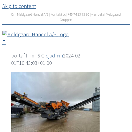
Skip to content
Om Meldgaard Handel A/S
|
Kontakt os
| +45 74 33 73 90 | – en del af Meldgaard
Gruppen
portafill-mr-6 C
lojadmin
2024-02-
01T10:43:03+01:00