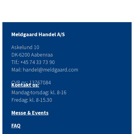
Meldgaard Handel A/S
Askelund 10
DK-6200 Aabenraa
Tlf.: +45 74 33 73 90
Mail: handel@meldgaard.com
CVR.nr.: 13767084
Kontakt os:
Mandag-torsdag: kl. 8-16
Fredag: kl. 8-15.30
Messe & Events
FAQ