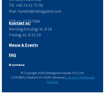
Tlf.: +45 74 33 73 90
Mail: handel@meldgaard.com
CVR.nr.: 13767084
Kontakt os:
Mandag-torsdag: kl. 8-16
Fredag: kl. 8-15.30
Messe & Events
FAQ
Karriere
© Copyright
2026 | Meldgaard Handel A/S | CVR:
13767084 | Askelund 10 • 6200 Aabenraa |
- en del af Meldgaard
Gruppen