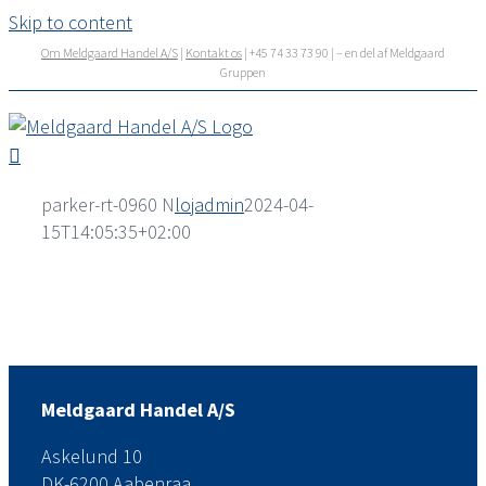
Skip to content
Om Meldgaard Handel A/S
|
Kontakt os
| +45 74 33 73 90 | – en del af Meldgaard
Gruppen
parker-rt-0960 N
lojadmin
2024-04-
15T14:05:35+02:00
Meldgaard Handel A/S
Askelund 10
DK-6200 Aabenraa