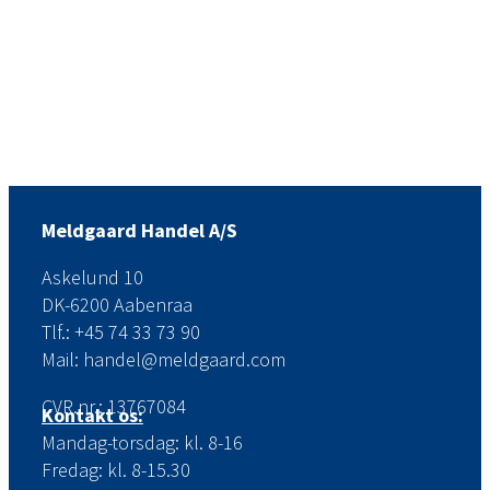
Meldgaard Handel A/S
Askelund 10
DK-6200 Aabenraa
Tlf.: +45 74 33 73 90
Mail: handel@meldgaard.com
CVR.nr.: 13767084
Kontakt os:
Mandag-torsdag: kl. 8-16
Fredag: kl. 8-15.30