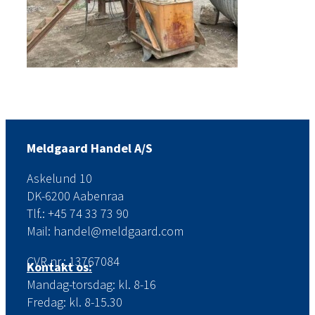
Meldgaard Handel A/S
Askelund 10
DK-6200 Aabenraa
Tlf.: +45 74 33 73 90
Mail: handel@meldgaard.com
CVR.nr.: 13767084
Kontakt os:
Mandag-torsdag: kl. 8-16
Fredag: kl. 8-15.30