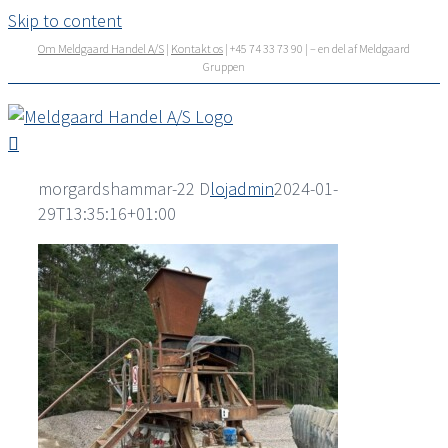
Skip to content
Om Meldgaard Handel A/S
|
Kontakt os
| +45 74 33 73 90 | – en del af Meldgaard
Gruppen
morgardshammar-22 D
lojadmin
2024-01-
29T13:35:16+01:00