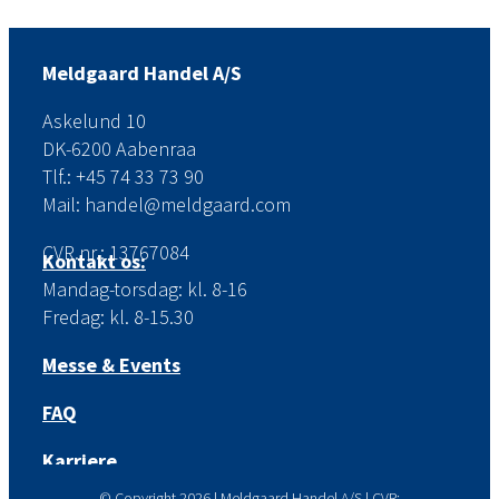
Meldgaard Handel A/S
Askelund 10
DK-6200 Aabenraa
Tlf.: +45 74 33 73 90
Mail: handel@meldgaard.com
CVR.nr.: 13767084
Kontakt os:
Mandag-torsdag: kl. 8-16
Fredag: kl. 8-15.30
Messe & Events
FAQ
Karriere
© Copyright
2026 | Meldgaard Handel A/S | CVR: