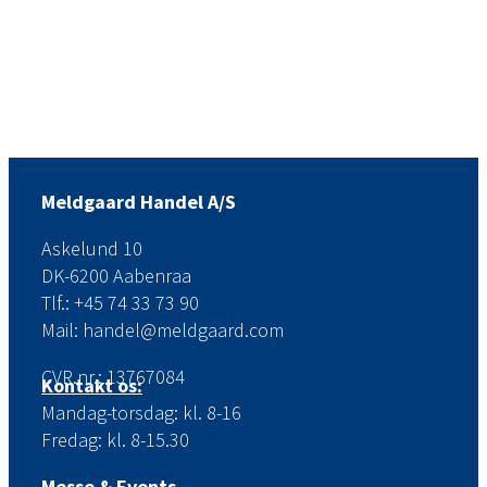
Meldgaard Handel A/S
Askelund 10
DK-6200 Aabenraa
Tlf.: +45 74 33 73 90
Mail: handel@meldgaard.com
CVR.nr.: 13767084
Kontakt os:
Mandag-torsdag: kl. 8-16
Fredag: kl. 8-15.30
Messe & Events