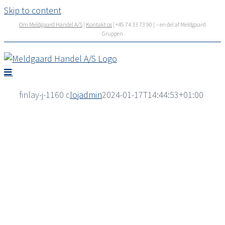
Skip to content
Om Meldgaard Handel A/S
|
Kontakt os
| +45 74 33 73 90 | – en del af Meldgaard
Gruppen
finlay-j-1160 c
lojadmin
2024-01-17T14:44:53+01:00