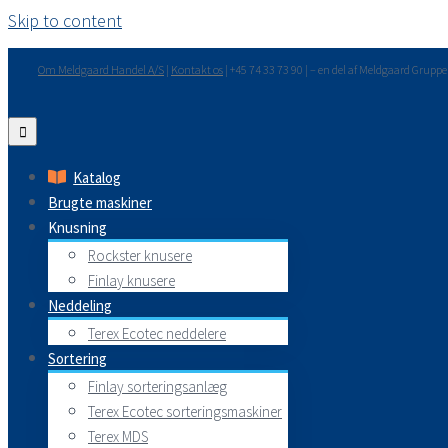
Skip to content
Om Meldgaard Handel A/S
|
Kontakt os
| +45 74 33 73 90 | – en del af Meldgaard Grupp
Katalog
Brugte maskiner
Knusning
Rockster knusere
Finlay knusere
Neddeling
Terex Ecotec neddelere
Sortering
Finlay sorteringsanlæg
Terex Ecotec sorteringsmaskiner
Terex MDS