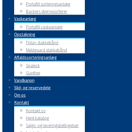
Portafill sorteringsanlæg
Backers stjernesorterer
Vaskeanlæg
Portafill vaskeanlæg
Opstakning
Finlay stakkebånd
Meldgaard stakkebånd
Affaldssorteringsanlæg
Spaleck
Günther
Vandkanon
Slid- og reservedele
Om os
Kontakt
Kontakt os
Hent katalog
Salgs- og leveringsbetingelser