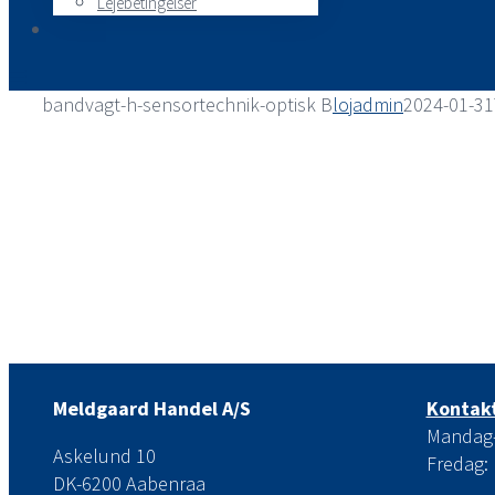
Lejebetingelser
bandvagt-h-sensortechnik-optisk B
lojadmin
2024-01-31
Meldgaard Handel A/S
Kontakt
Mandag-t
Askelund 10
Fredag: 
DK-6200 Aabenraa