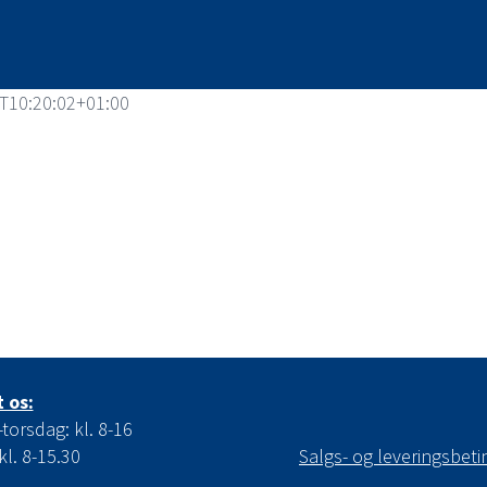
T10:20:02+01:00
 os:
orsdag: kl. 8-16
kl. 8-15.30
Salgs- og leveringsbeti