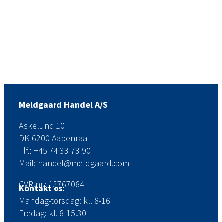
Meldgaard Handel A/S
Askelund 10
DK-6200 Aabenraa
Tlf.: +45 74 33 73 90
Mail: handel@meldgaard.com
CVR.nr.: 13767084
Kontakt os:
Mandag-torsdag: kl. 8-16
Fredag: kl. 8-15.30