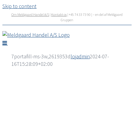
Skip to content
Om Meldgaard Handel A/S
|
Kontakt os
| +45 74 33 73 90 | – en del af Meldgaard
Gruppen
7portafill-ms-3w,2619353d
lojadmin
2024-07-
16T15:28:09+02:00