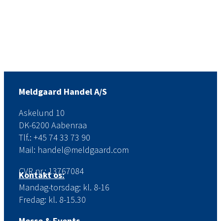
Meldgaard Handel A/S
Askelund 10
DK-6200 Aabenraa
Tlf.: +45 74 33 73 90
Mail: handel@meldgaard.com
CVR.nr.: 13767084
Kontakt os:
Mandag-torsdag: kl. 8-16
Fredag: kl. 8-15.30
Messe & Events