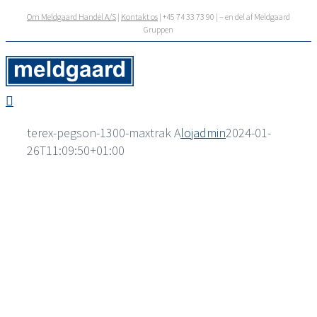
Skip
Om Meldgaard Handel A/S
|
Kontakt os
| +45 74 33 73 90 | – en del af Meldgaard
to
Gruppen
content
terex-pegson-1300-maxtrak A
lojadmin
2024-01-
26T11:09:50+01:00