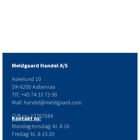
Meldgaard Handel A/S
Askelund 10
DK-6200 Aabenraa
Tlf.: +45 74 33 73 90
Mail: handel@meldgaard.com
CVR.nr.: 13767084
Kontakt os:
Mandag-torsdag: kl. 8-16
Fredag: kl. 8-15.30