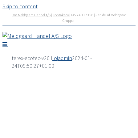
Skip to content
Om Meldgaard Handel A/S
|
Kontakt os
| +45 74 33 73 90 | – en del af Meldgaard
Gruppen
terex-ecotec-v20 I
lojadmin
2024-01-
24T09:50:27+01:00