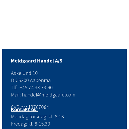
Meldgaard Handel A/S
Askelund 10
DK-6200 Aabenraa
Tlf.: +45 74 33 73 90
Mail: handel@meldgaard.com
CVR.nr.: 13767084
Kontakt os:
Mandag-torsdag: kl. 8-16
Fredag: kl. 8-15.30