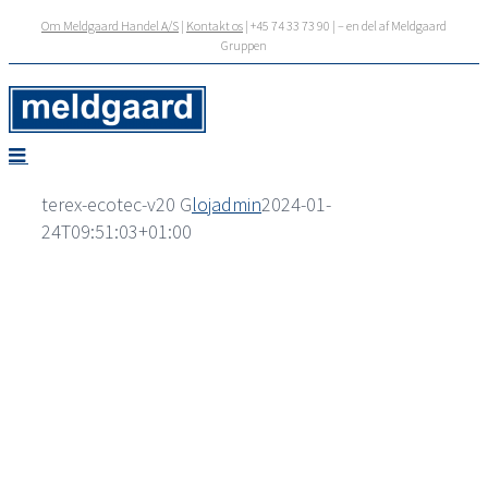
Skip
Om Meldgaard Handel A/S
|
Kontakt os
| +45 74 33 73 90 | – en del af Meldgaard
to
Gruppen
content
terex-ecotec-v20 G
lojadmin
2024-01-
24T09:51:03+01:00