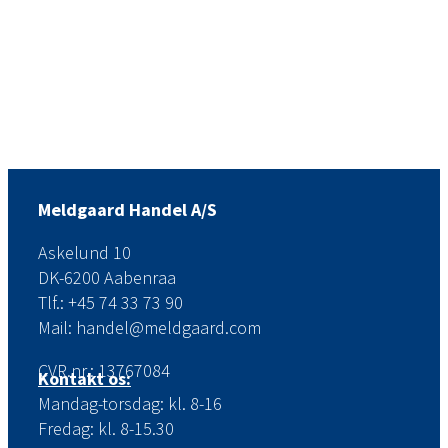
Meldgaard Handel A/S
Askelund 10
DK-6200 Aabenraa
Tlf.: +45 74 33 73 90
Mail: handel@meldgaard.com
CVR.nr.: 13767084
Kontakt os:
Mandag-torsdag: kl. 8-16
Fredag: kl. 8-15.30