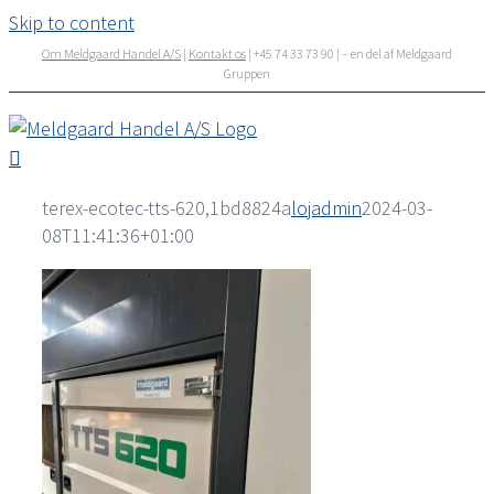
Skip to content
Om Meldgaard Handel A/S
|
Kontakt os
| +45 74 33 73 90 | – en del af Meldgaard
Gruppen
terex-ecotec-tts-620,1bd8824a
lojadmin
2024-03-
08T11:41:36+01:00