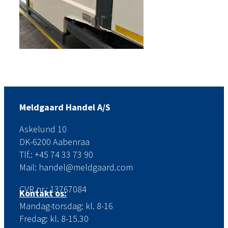
Meldgaard Handel A/S
Askelund 10
DK-6200 Aabenraa
Tlf.: +45 74 33 73 90
Mail: handel@meldgaard.com
CVR.nr.: 13767084
Kontakt os:
Mandag-torsdag: kl. 8-16
Fredag: kl. 8-15.30