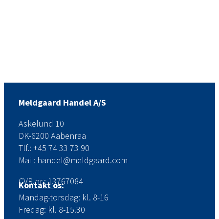
Meldgaard Handel A/S
Askelund 10
DK-6200 Aabenraa
Tlf.: +45 74 33 73 90
Mail: handel@meldgaard.com
CVR.nr.: 13767084
Kontakt os:
Mandag-torsdag: kl. 8-16
Fredag: kl. 8-15.30