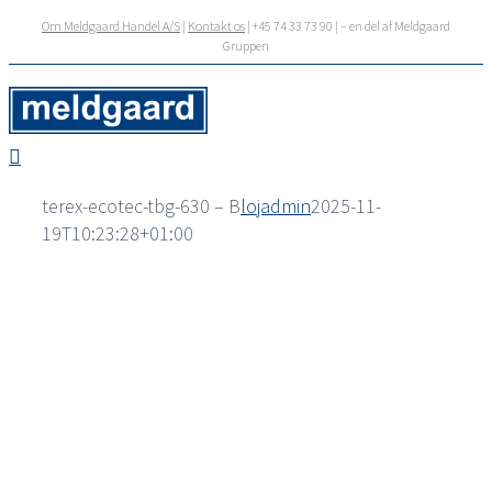
Skip
Om Meldgaard Handel A/S
|
Kontakt os
| +45 74 33 73 90 | – en del af Meldgaard
to
Gruppen
content
terex-ecotec-tbg-630 – B
lojadmin
2025-11-
19T10:23:28+01:00