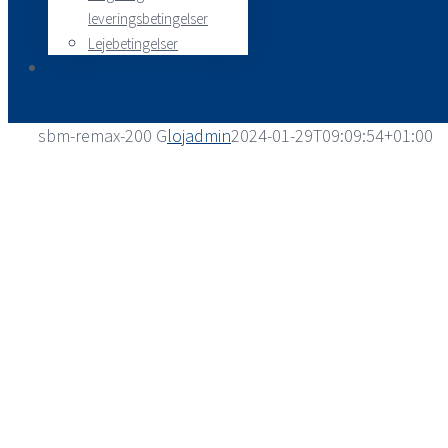
leveringsbetingelser
Lejebetingelser
sbm-remax-200 G
lojadmin
2024-01-29T09:09:54+01:00