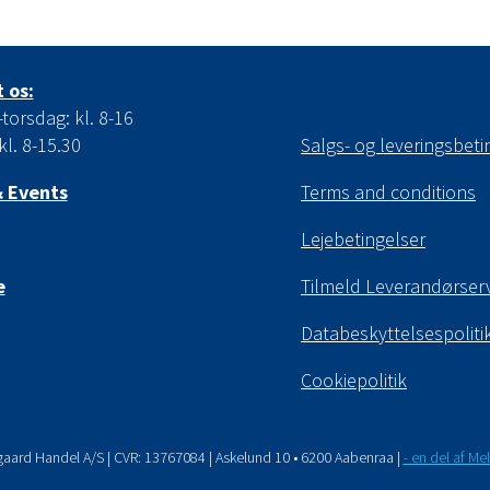
 os:
orsdag: kl. 8-16
kl. 8-15.30
Salgs- og leveringsbeti
 Events
Terms and conditions
Lejebetingelser
e
Tilmeld Leverandørser
Databeskyttelsespoliti
Cookiepolitik
gaard Handel A/S | CVR: 13767084 | Askelund 10 • 6200 Aabenraa |
- en del af M