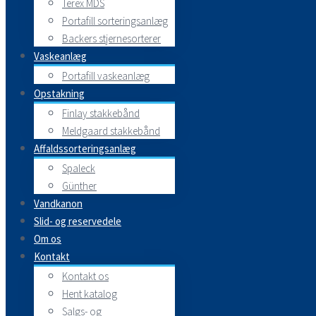
Terex MDS
Portafill sorteringsanlæg
Backers stjernesorterer
Vaskeanlæg
Portafill vaskeanlæg
Opstakning
Finlay stakkebånd
Meldgaard stakkebånd
Affaldssorteringsanlæg
Spaleck
Günther
Vandkanon
Slid- og reservedele
Om os
Kontakt
Kontakt os
Hent katalog
Salgs- og