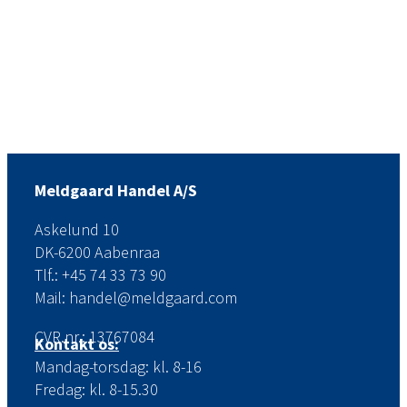
Meldgaard Handel A/S
Askelund 10
DK-6200 Aabenraa
Tlf.: +45 74 33 73 90
Mail: handel@meldgaard.com
CVR.nr.: 13767084
Kontakt os:
Mandag-torsdag: kl. 8-16
Fredag: kl. 8-15.30