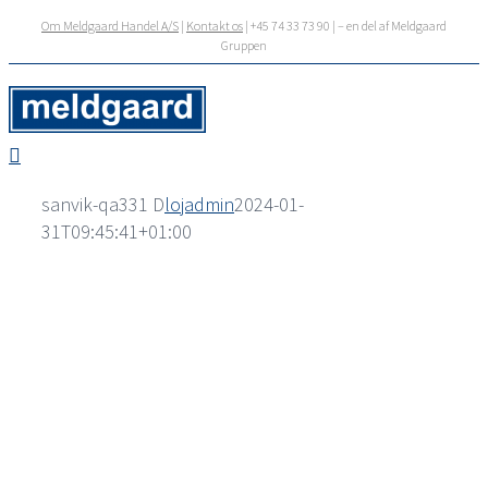
Skip
Om Meldgaard Handel A/S
|
Kontakt os
| +45 74 33 73 90 | – en del af Meldgaard
to
Gruppen
content
sanvik-qa331 D
lojadmin
2024-01-
31T09:45:41+01:00