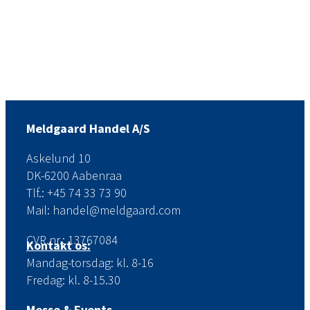
Meldgaard Handel A/S
Askelund 10
DK-6200 Aabenraa
Tlf.: +45 74 33 73 90
Mail: handel@meldgaard.com
CVR.nr.: 13767084
Kontakt os:
Mandag-torsdag: kl. 8-16
Fredag: kl. 8-15.30
Messe & Events