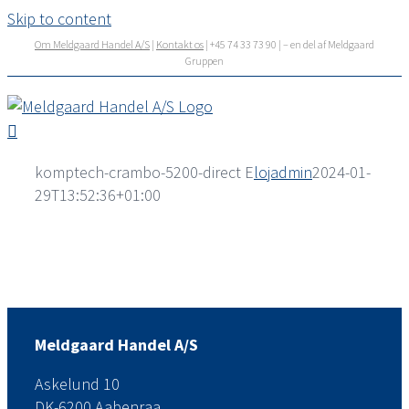
Skip to content
Om Meldgaard Handel A/S
|
Kontakt os
| +45 74 33 73 90 | – en del af Meldgaard
Gruppen
komptech-crambo-5200-direct E
lojadmin
2024-01-
29T13:52:36+01:00
Meldgaard Handel A/S
Askelund 10
DK-6200 Aabenraa