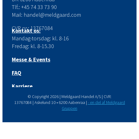
Tlf.: +45 74 33 73 90
Mail: handel@meldgaard.com
CVR.nr.: 13767084
Kontakt os:
Mandag-torsdag: kl. 8-16
Fredag: kl. 8-15.30
Messe & Events
FAQ
Karriere
© Copyright
2026 | Meldgaard Handel A/S | CVR:
13767084 | Askelund 10 • 6200 Aabenraa |
- en del af Meldgaard
Gruppen