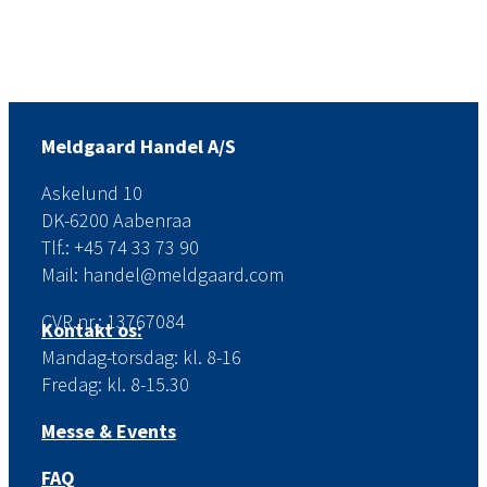
Meldgaard Handel A/S
Askelund 10
DK-6200 Aabenraa
Tlf.: +45 74 33 73 90
Mail: handel@meldgaard.com
CVR.nr.: 13767084
Kontakt os:
Mandag-torsdag: kl. 8-16
Fredag: kl. 8-15.30
Messe & Events
FAQ