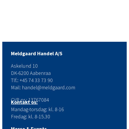
Meldgaard Handel A/S
Askelund 10
DK-6200 Aabenraa
Tlf.: +45 74 33 73 90
Mail: handel@meldgaard.com
CVR.nr.: 13767084
Kontakt os:
Mandag-torsdag: kl. 8-16
Fredag: kl. 8-15.30
Messe & Events