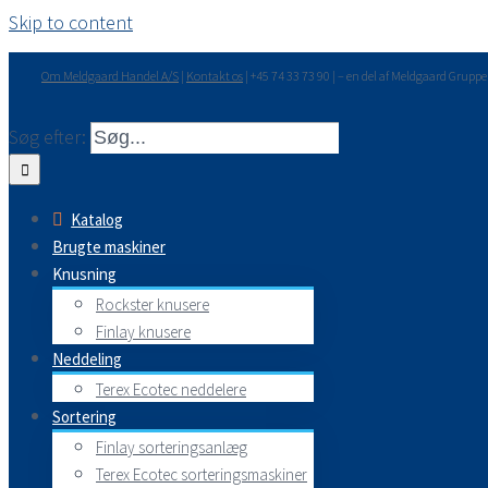
Skip to content
Om Meldgaard Handel A/S
|
Kontakt os
| +45 74 33 73 90 | – en del af Meldgaard Grupp
Søg efter:
Katalog
Brugte maskiner
Knusning
Rockster knusere
Finlay knusere
Neddeling
Terex Ecotec neddelere
Sortering
Finlay sorteringsanlæg
Terex Ecotec sorteringsmaskiner