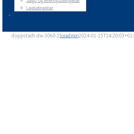
Salgs- og leveringsbetingelser
Lejebetingelser
doppstadt-dw-3060-2
lojadmin
2024-01-15T14:20:03+01