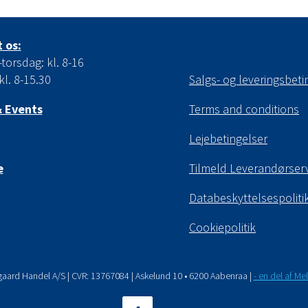
 os:
orsdag: kl. 8-16
kl. 8-15.30
Salgs- og leveringsbeti
 Events
Terms and conditions
Lejebetingelser
e
Tilmeld Leverandørser
Databeskyttelsespoliti
Cookiepolitik
gaard Handel A/S | CVR: 13767084 | Askelund 10 • 6200 Aabenraa |
- en del af M