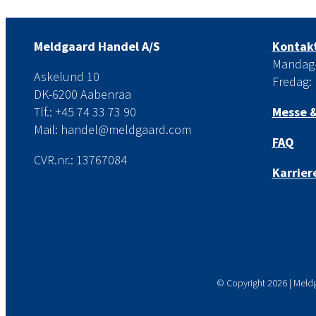
Meldgaard Handel A/S
Kontakt
Mandag-t
Askelund 10
Fredag: 
DK-6200 Aabenraa
Tlf.: +45 74 33 73 90
Messe &
Mail: handel@meldgaard.com
FAQ
CVR.nr.: 13767084
Karrier
© Copyright
2026 | Meld