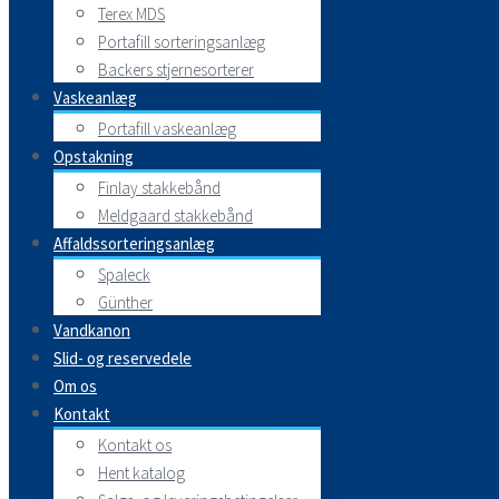
Terex MDS
Portafill sorteringsanlæg
Backers stjernesorterer
Vaskeanlæg
Portafill vaskeanlæg
Opstakning
Finlay stakkebånd
Meldgaard stakkebånd
Affaldssorteringsanlæg
Spaleck
Günther
Vandkanon
Slid- og reservedele
Om os
Kontakt
Kontakt os
Hent katalog