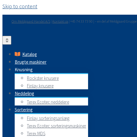
Skip to content
Om Meldgaard Handel A/S
|
Kontakt os
| +45 74 33 73 90 | – en del af Meldgaard Grupp
Katalog
Brugte maskiner
Knusning
Rockster knusere
Finlay knusere
Neddeling
Terex Ecotec neddelere
Sortering
Finlay sorteringsanlæg
Terex Ecotec sorteringsmaskiner
Terex MDS