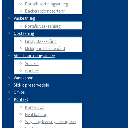
Portafill sorteringsanlæg
Backers stjernesorterer
Vaskeanlæg
Portafill vaskeanlæg
Opstakning
Finlay stakkebånd
Meldgaard stakkebånd
Affaldssorteringsanlæg
Spaleck
Günther
Vandkanon
Slid- og reservedele
Om os
Kontakt
Kontakt os
Hent katalog
Salgs- og leveringsbetingelser