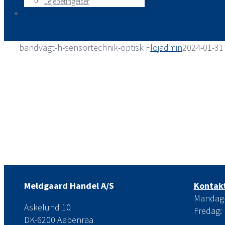
Lejebetingelser
bandvagt-h-sensortechnik-optisk F
lojadmin
2024-01-31
Meldgaard Handel A/S
Kontakt
Mandag-t
Askelund 10
Fredag: 
DK-6200 Aabenraa