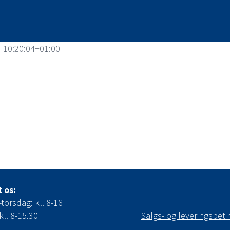
T10:20:04+01:00
 os:
orsdag: kl. 8-16
kl. 8-15.30
Salgs- og leveringsbeti