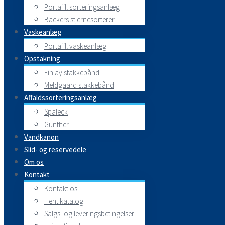
Portafill sorteringsanlæg
Backers stjernesorterer
Vaskeanlæg
Portafill vaskeanlæg
Opstakning
Finlay stakkebånd
Meldgaard stakkebånd
Affaldssorteringsanlæg
Spaleck
Günther
Vandkanon
Slid- og reservedele
Om os
Kontakt
Kontakt os
Hent katalog
Salgs- og leveringsbetingelser