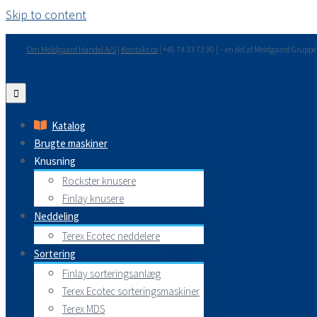
Skip to content
Om Meldgaard Handel A/S
|
Kontakt os
| +45 74 33 73 90 | – en del af Meldgaard Grupp
Katalog
Brugte maskiner
Knusning
Rockster knusere
Finlay knusere
Neddeling
Terex Ecotec neddelere
Sortering
Finlay sorteringsanlæg
Terex Ecotec sorteringsmaskiner
Terex MDS