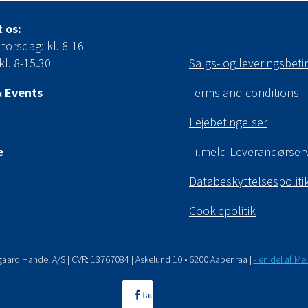
 os:
orsdag: kl. 8-16
kl. 8-15.30
Salgs- og leveringsbeti
 Events
Terms and conditions
Lejebetingelser
e
Tilmeld Leverandørser
Databeskyttelsespoliti
Cookiepolitik
gaard Handel A/S | CVR: 13767084 | Askelund 10 • 6200 Aabenraa |
- en del af M
facebook