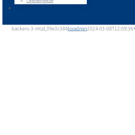
Lejebetingelser
backers-3-mtal,39e3c384
lojadmin
2024-03-08T12:09:36