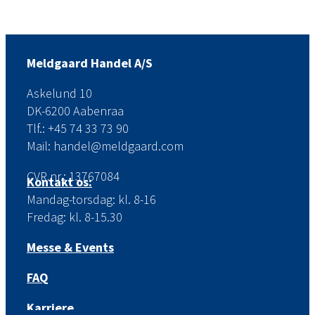
Meldgaard Handel A/S
Askelund 10
DK-6200 Aabenraa
Tlf.: +45 74 33 73 90
Mail: handel@meldgaard.com
CVR.nr.: 13767084
Kontakt os:
Mandag-torsdag: kl. 8-16
Fredag: kl. 8-15.30
Messe & Events
FAQ
Karriere