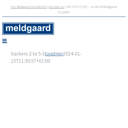
Skip
Om Meldgaard Handel A/S
|
Kontakt os
| +45 74 33 73 90 | – en del af Meldgaard
to
Gruppen
content
backers-2-ta 5-3
lojadmin
2024-01-
15T11:30:57+01:00