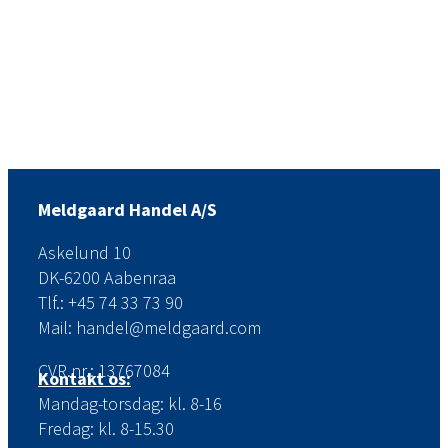
Meldgaard Handel A/S
Askelund 10
DK-6200 Aabenraa
Tlf.: +45 74 33 73 90
Mail: handel@meldgaard.com
CVR.nr.: 13767084
Kontakt os:
Mandag-torsdag: kl. 8-16
Fredag: kl. 8-15.30