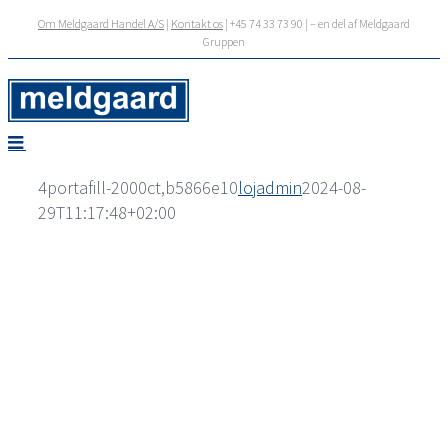
Skip
Om Meldgaard Handel A/S
|
Kontakt os
| +45 74 33 73 90 | – en del af Meldgaard
to
Gruppen
content
4portafill-2000ct,b5866e10
lojadmin
2024-08-
29T11:17:48+02:00