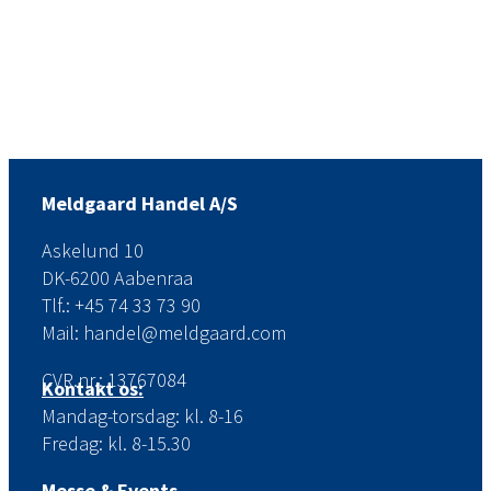
Meldgaard Handel A/S
Askelund 10
DK-6200 Aabenraa
Tlf.: +45 74 33 73 90
Mail: handel@meldgaard.com
CVR.nr.: 13767084
Kontakt os:
Mandag-torsdag: kl. 8-16
Fredag: kl. 8-15.30
Messe & Events